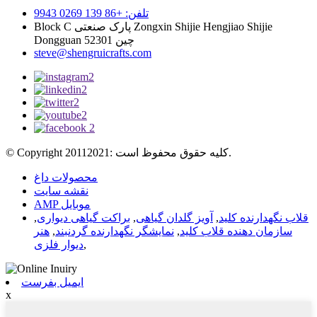
تلفن: +86 139 0269 9943
Block C پارک صنعتی Zongxin Shijie Hengjiao Shijie
Dongguan 52301 چین
steve@shengruicrafts.com
© Copyright 20112021: کلیه حقوق محفوظ است.
محصولات داغ
نقشه سایت
AMP موبایل
قلاب نگهدارنده کلید
,
آویز گلدان گیاهی
,
براکت گیاهی دیواری
,
سازمان دهنده قلاب کلید
,
نمایشگر نگهدارنده گردنبند
,
هنر
,
دیوار فلزی
ایمیل بفرست
x