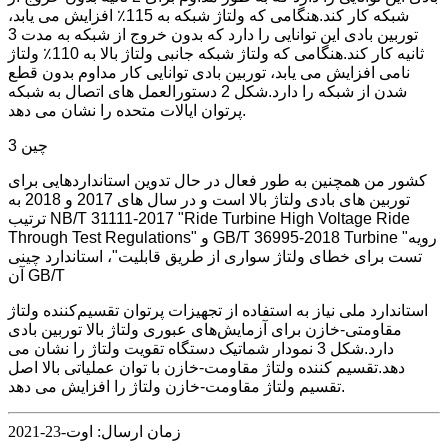
شبکه کار کند.هنگامی که ولتاژ شبکه به 115٪ افزایش می یابد،
توربین بادی این توانایی را دارد که بدون خروج از شبکه به مدت 3
ثانیه کار کند.هنگامی که ولتاژ شبکه جانبی ولتاژ بالا به 110٪ ولتاژ
نامی افزایش می یابد، توربین بادی توانایی کار مداوم بدون قطع
شدن از شبکه را دارد.شکل 2 دستورالعمل های اتصال به شبکه
پرتوان ایالات متحده را نشان می دهد.
3 چین
کشور من همچنین به طور فعال در حال تدوین استانداردهایی برای
توربین های بادی ولتاژ بالا است و در سال های 2017 و 2018 به
ترتیب NB/T 31111-2017 "Ride Turbine High Voltage Ride
Through Test Regulations" و GB/T 36995-2018 Turbine "رویه
تست برای خطای ولتاژ سواری از طریق قابلیت"، استاندارد چینی
آن GB/T
استاندارد ملی نیاز به استفاده از تجهیزات پرتوان تقسیم‌کننده ولتاژ
مقاومتی-خازن برای آزمایش‌های عبوری ولتاژ بالا توربین بادی
دارد.شکل 3 نمودار شماتیک دستگاه تقویت ولتاژ را نشان می
دهد.تقسیم کننده ولتاژ مقاومت-خازن با توان عملیاتی بالا اصل
تقسیم ولتاژ مقاومت-خازن ولتاژ را افزایش می دهد.
زمان ارسال: اوت-23-2021