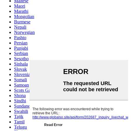
Maltese
Maori
Marathi
Mongolian
Burmese
Nepali
Norwegian
Pashto
Persian
Punjabi
Serbian
Sesotho
Sinhala
Slovak
Slovenian
Somali
Samoan
Scots Gaelic
Shona
Sindhi
Sundanese
Swahili
Tajik
Tamil
Telugu