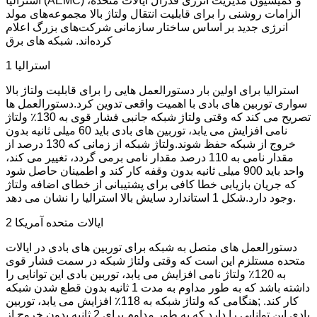
استرالیا (AEMC) و کمیسیون مدیریت انرژی فدرال ایالات متحده،
الزامات روشنی را برای قابلیت انتقال ولتاژ بالا مجموعه‌های مولد
انرژی جدید بر اساس ساختار سازمانی شرکت‌های بزرگ اعلام
کرده‌اند. شبکه های برق
1 استرالیا
استرالیا برای اولین بار دستورالعمل هایی را برای قابلیت ولتاژ بالا
سواری توربین های بادی با اهمیت واقعی تدوین کرد.دستورالعمل ها
تصریح می کند که وقتی ولتاژ شبکه جانبی فشار قوی به 130٪ ولتاژ
نامی افزایش می یابد، توربین های بادی باید 60 میلی ثانیه بدون
خروج از شبکه حفظ شوند.ولتاژ شبکه از زمانی که 130 درصد از
مقدار نامی به 110 درصد مقدار نامی برمی گردد، تغییر می کند،
واحد باید 900 میلی ثانیه بدون وقفه کار کند و اطمینان حاصل شود
که جریان بازیابی خطا کافی برای پشتیبانی از خطای اضافه ولتاژ
وجود دارد.شکل 1 استاندارد سایش بالا استرالیا را نشان می دهد.
2 ایالات متحده آمریکا
دستورالعمل های متصل به شبکه برای توربین های بادی در ایالات
متحده مستلزم این است که وقتی ولتاژ شبکه در سمت فشار قوی
به 120٪ ولتاژ نامی افزایش می یابد، توربین بادی این توانایی را
داشته باشد که به طور مداوم به مدت 1 ثانیه بدون قطع شدن شبکه
کار کند. ;هنگامی که ولتاژ شبکه به 118٪ افزایش می یابد، توربین
بادی این توانایی را دارد که به طور مداوم برای 2 ثانیه بدون خروج از