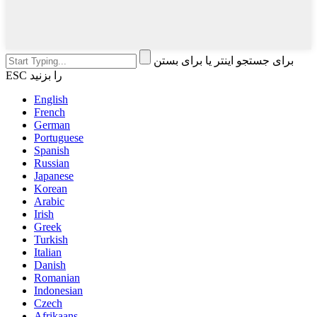
برای جستجو اینتر یا برای بستن
ESC را بزنید
English
French
German
Portuguese
Spanish
Russian
Japanese
Korean
Arabic
Irish
Greek
Turkish
Italian
Danish
Romanian
Indonesian
Czech
Afrikaans